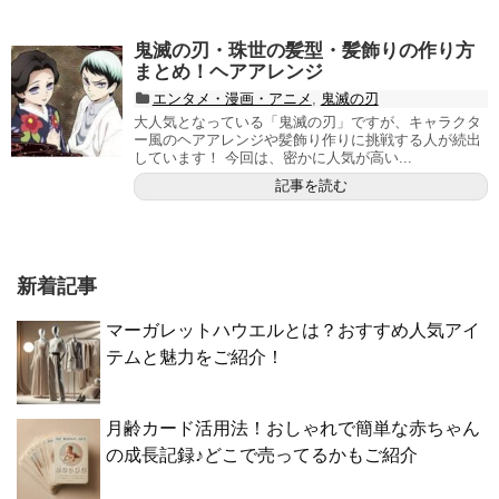
鬼滅の刃・珠世の髪型・髪飾りの作り方
まとめ！ヘアアレンジ
エンタメ・漫画・アニメ
,
鬼滅の刃
大人気となっている「鬼滅の刃」ですが、キャラクタ
ー風のヘアアレンジや髪飾り作りに挑戦する人が続出
しています！ 今回は、密かに人気が高い...
記事を読む
新着記事
マーガレットハウエルとは？おすすめ人気アイ
テムと魅力をご紹介！
月齢カード活用法！おしゃれで簡単な赤ちゃん
の成長記録♪どこで売ってるかもご紹介