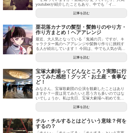
youtuberが紹介したこともあり、中でも「イ...
記事を読む
栗花落カナヲの髪型・髪飾りのやり方・
作り方まとめ！ヘアアレンジ
最近、大人気となっている「鬼滅の刃」ですが、キ
ャラクター風のヘアアレンジや髪飾り作りに挑戦す
る人が続出しています！ 今回は、中でも人気が高...
記事を読む
宝塚大劇場ってどんなところ？実際に行
ってみた感想！グッズ・お土産・食事な
ど！
みなさん、宝塚歌劇団の公演を観劇したことはあり
ますか？一度は見てみたいと思う方も多いのではな
いでしょうか。私は先日、宝塚大劇場へ初めて生...
記事を読む
チル・チルするとはどういう意味？何を
するの？
「チルい」「チルってる」「チルする」という言葉