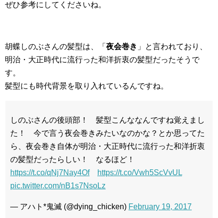
ぜひ参考にしてくださいね。
胡蝶しのぶさんの髪型は、「
夜会巻き
」と言われており、
明治・大正時代に流行った和洋折衷の髪型だったそうで
す。
髪型にも時代背景を取り入れているんですね。
しのぶさんの後頭部！ 髪型こんななんですね覚えまし
た！ 今で言う夜会巻きみたいなのかな？とか思ってた
ら、夜会巻き自体が明治・大正時代に流行った和洋折衷
の髪型だったらしい！ なるほど！
https://t.co/qNj7Nay4Of
https://t.co/Vwh5ScVvUL
pic.twitter.com/nB1s7NsoLz
— アハト*鬼滅 (@dying_chicken)
February 19, 2017