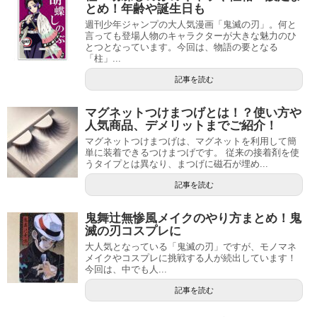
とめ！年齢や誕生日も
週刊少年ジャンプの大人気漫画「鬼滅の刃」。何と
言っても登場人物のキャラクターが大きな魅力のひ
とつとなっています。今回は、物語の要となる
「柱」...
記事を読む
マグネットつけまつげとは！？使い方や
人気商品、デメリットまでご紹介！
マグネットつけまつげは、マグネットを利用して簡
単に装着できるつけまつげです。 従来の接着剤を使
うタイプとは異なり、まつげに磁石が埋め...
記事を読む
鬼舞辻無惨風メイクのやり方まとめ！鬼
滅の刃コスプレに
大人気となっている「鬼滅の刃」ですが、モノマネ
メイクやコスプレに挑戦する人が続出しています！
今回は、中でも人...
記事を読む