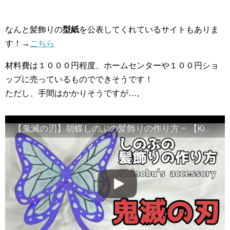
なんと髪飾りの
型紙
を公表してくれているサイトもありま
す！→
こちら
材料費は１０００円程度、ホームセンターや１００円ショ
ップに売っているものでできそうです！
ただし、手間はかかりそうですが…。
【鬼滅の刃】胡蝶しのぶの髪飾りの作り方 – 【Kimetsu no Yaiba】 Shinobu's hair accessory tutorial