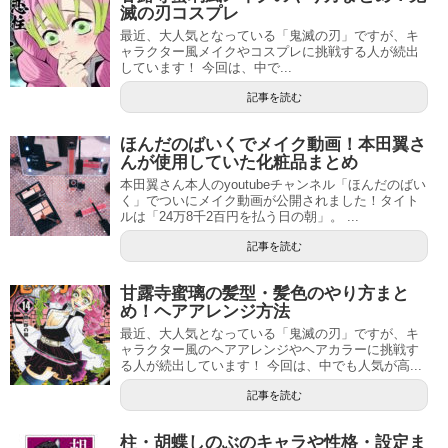
滅の刃コスプレ
最近、大人気となっている「鬼滅の刃」ですが、キ
ャラクター風メイクやコスプレに挑戦する人が続出
しています！ 今回は、中で...
記事を読む
ほんだのばいくでメイク動画！本田翼さ
んが使用していた化粧品まとめ
本田翼さん本人のyoutubeチャンネル「ほんだのばい
く」でついにメイク動画が公開されました！タイト
ルは「24万8千2百円を払う日の朝」。 ...
記事を読む
甘露寺蜜璃の髪型・髪色のやり方まと
め！ヘアアレンジ方法
最近、大人気となっている「鬼滅の刃」ですが、キ
ャラクター風のヘアアレンジやヘアカラーに挑戦す
る人が続出しています！ 今回は、中でも人気が高...
記事を読む
柱・胡蝶しのぶのキャラや性格・設定ま